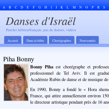
A
B
C
D
E
F
G
H
I
J
K
L
M
N
O
P
R
S
Danses d'Israël
Paroles hébreu/français, pas de danses, vidéos
Accueil
Dans la bible
Chorégraphes
Nouveautés
Piha Bonny
Bonny Piha
est chorégraphe et professeu
professionnel de Tel Aviv. Il est gradu
Académie Rubin de danse et de musique de
En 1990, Bonny a fondé le « Hora she
France, qui attire annuellement environ 150 
le directeur artistique pendant près de 16 ans