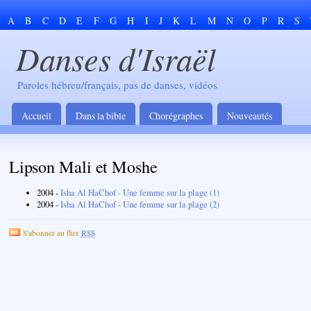
A
B
C
D
E
F
G
H
I
J
K
L
M
N
O
P
R
S
Danses d'Israël
Paroles hébreu/français, pas de danses, vidéos
Accueil
Dans la bible
Chorégraphes
Nouveautés
Lipson Mali et Moshe
2004 -
Isha Al HaChof - Une femme sur la plage (1)
2004 -
Isha Al HaChof - Une femme sur la plage (2)
S'abonner au flux
RSS