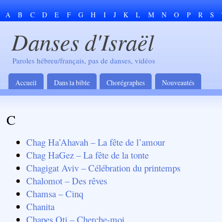
A
B
C
D
E
F
G
H
I
J
K
L
M
N
O
P
R
S
Danses d'Israël
Paroles hébreu/français, pas de danses, vidéos
Accueil
Dans la bible
Chorégraphes
Nouveautés
C
Chag Ha’Ahavah – La fête de l’amour
Chag HaGez – La fête de la tonte
Chagigat Aviv – Célébration du printemps
Chalomot – Des rêves
Chamsa – Cinq
Chanita
Chapes Oti – Cherche-moi