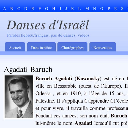
A
B
C
D
E
F
G
H
I
J
K
L
M
N
O
P
R
S
Danses d'Israël
Paroles hébreu/français, pas de danses, vidéos
Accueil
Dans la bible
Chorégraphes
Nouveautés
Agadati Baruch
Baruch Agadati (Kowansky)
est né en 1
ville en Bessarabie (ouest de l’Europe). I
Odessa , et en 1910, à l’âge de 15 ans, i
Palestine. Il s’appliqua à apprendre à l’école
et pour vivre, il travailla comme professeu
Baruch
Pendant ces années, son nom était
Agadati
lui-même le nom
lorsqu’il fut pr