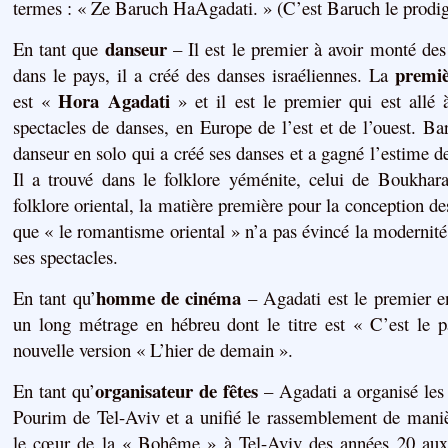
termes : « Ze Baruch HaAgadati. » (C’est Baruch le prodigi
danseur
En tant que
– Il est le premier à avoir monté des
premiè
dans le pays, il a créé des danses israéliennes. La
Hora Agadati
est «
» et il est le premier qui est allé 
spectacles de danses, en Europe de l’est et de l’ouest. Ba
danseur en solo qui a créé ses danses et a gagné l’estime d
Il a trouvé dans le folklore yéménite, celui de Boukhara
folklore oriental, la matière première pour la conception des
que « le romantisme oriental » n’a pas évincé la modernité 
ses spectacles.
homme de cinéma
En tant qu’
– Agadati est le premier en
un long métrage en hébreu dont le titre est « C’est le p
nouvelle version « L’hier de demain ».
organisateur de fêtes
En tant qu’
– Agadati a organisé les 
Pourim de Tel-Aviv et a unifié le rassemblement de manièr
le cœur de la « Bohême » à Tel-Aviv des années 20 aux