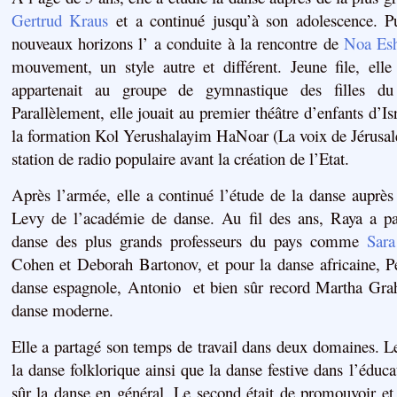
Gertrud Kraus
et a continué jusqu’à son adolescence. 
nouveaux horizons l’ a conduite à la rencontre de
Noa Es
mouvement, un style autre et différent. Jeune file, elle
appartenait au groupe de gymnastique des filles du
Parallèlement, elle jouait au premier théâtre d’enfants d’Isr
la formation Kol Yerushalayim HaNoar (La voix de Jérusal
station de radio populaire avant la création de l’Etat.
Après l’armée, elle a continué l’étude de la danse auprè
Levy de l’académie de danse. Au fil des ans, Raya a pa
danse des plus grands professeurs du pays
comme
Sara
Cohen
et
Deborah
Bartonov,
et pour la danse africaine,
P
danse espagnole,
Antonio
et
bien sûr
record
Martha Gr
danse moderne.
Elle a partagé son temps de travail dans deux domaines. 
la danse folklorique ainsi que la danse festive dans l’éduca
sûr la danse en général. Le second était de p
romouvoir et 