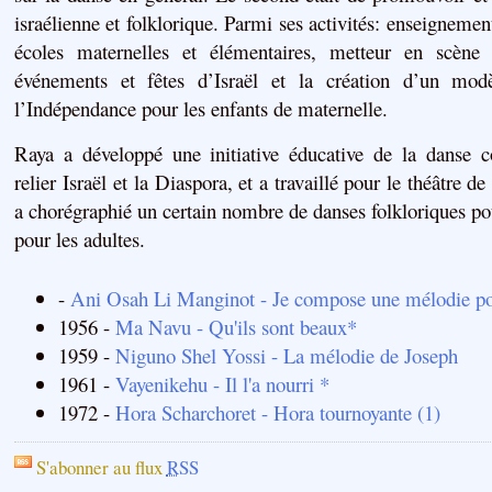
israélienne
et folklorique.
Parmi
ses activités
:
enseignement
écoles maternelles et
élémentaires
,
metteur en scène 
événements
et fêtes
d’Israël
et
la création d’un
modè
l’Indépendance
pour les enfants
de maternelle.
Raya
a développé
une initiative éducative
de la danse
relier
Israël et la Diaspora
,
et
a travaillé pour
le théâtre de
a chorégraphié
un certain nombre
de
danses folkloriques
pou
pour les adultes.
-
Ani Osah Li Manginot - Je compose une mélodie p
1956 -
Ma Navu - Qu'ils sont beaux*
1959 -
Niguno Shel Yossi - La mélodie de Joseph
1961 -
Vayenikehu - Il l'a nourri *
1972 -
Hora Scharchoret - Hora tournoyante (1)
S'abonner au flux
RSS