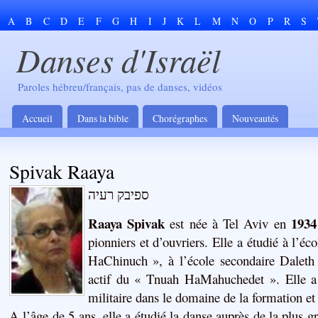
A
B
C
D
E
F
G
H
I
J
K
L
M
N
O
P
R
S
Danses d'Israël
Paroles hébreu/français, pas de danses, vidéos
Accueil
Dans la bible
Chorégraphes
Nouveautés
Spivak Raaya
ספיבק רעיה
Raaya Spivak
1934
est née à Tel Aviv en
pionniers et d’ouvriers. Elle a étudié à l’éc
HaChinuch », à l’école secondaire Dalet
actif du « Tnuah HaMahuchedet ». Elle a 
militaire dans le domaine de la formation et 
A l’âge de 5 ans, elle a étudié la danse auprès de la plus g