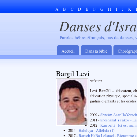
A
B
C
D
E
F
G
H
I
J
K
Danses d'Isra
Paroles hébreu/français, pas de danses, 
Accueil
Dans la bible
Chorégrap
Bargil Levi
ברגיל לוי
Levi Bar-Gil – éducateur, ch
éducation physique, spécialis
jardins d’enfants et les écoles
2009 -
Shneim Asar HaYerach
2011 -
Shoshanat Ya'akov - La
2012 -
Kan beiti - Ici est ma 
2014 -
Haleluya - Alléluia (1)
2017 -
Baruch HaBa LeIsrael - Bienvenue en