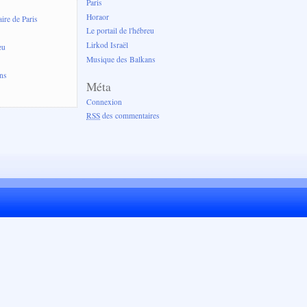
Paris
Horaor
re de Paris
Le portail de l'hébreu
Lirkod Israël
eu
Musique des Balkans
ns
Méta
Connexion
RSS
des commentaires