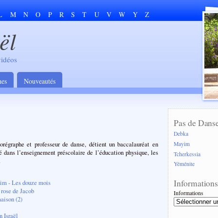
L
M
N
O
P
R
S
T
U
V
W
Y
Z
ël
vidéos
hes
Nouveautés
Pas de Dans
Debka
orégraphe et professeur de danse, détient un baccalauréat en
Mayim
é dans l’enseignement préscolaire de l’éducation physique, les
Tcherkessia
.
Yéménite
Information
im - Les douze mois
 rose de Jacob
Informations
maison (2)
 Israël