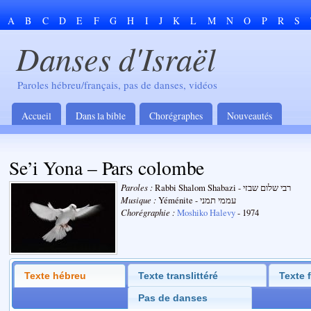
A
B
C
D
E
F
G
H
I
J
K
L
M
N
O
P
R
S
Danses d'Israël
Paroles hébreu/français, pas de danses, vidéos
Accueil
Dans la bible
Chorégraphes
Nouveautés
Se’i Yona – Pars colombe
Paroles :
Rabbi Shalom Shabazi - רבי שלום שבזי
Musique :
Yéménite - עממי תמני
Chorégraphie :
Moshiko Halevy
- 1974
Texte hébreu
Texte translittéré
Texte 
Pas de danses