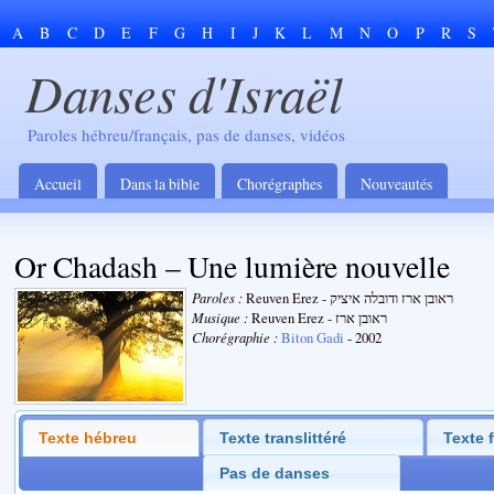
A
B
C
D
E
F
G
H
I
J
K
L
M
N
O
P
R
S
Danses d'Israël
Paroles hébreu/français, pas de danses, vidéos
Accueil
Dans la bible
Chorégraphes
Nouveautés
Or Chadash – Une lumière nouvelle
Paroles :
Reuven Erez - ראובן ארז ודובלה איציק
Musique :
Reuven Erez - ראובן ארז
Chorégraphie :
Biton Gadi
- 2002
Texte hébreu
Texte translittéré
Texte 
Pas de danses