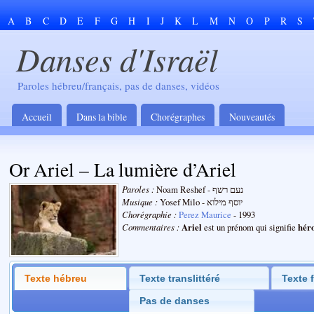
A
B
C
D
E
F
G
H
I
J
K
L
M
N
O
P
R
S
Danses d'Israël
Paroles hébreu/français, pas de danses, vidéos
Accueil
Dans la bible
Chorégraphes
Nouveautés
Or Ariel – La lumière d’Ariel
Paroles :
Noam Reshef - נעם רשף
Musique :
Yosef Milo - יוסף מילוא
Chorégraphie :
Perez Maurice
- 1993
Commentaires :
Ariel
hér
est un prénom qui signifie
Texte hébreu
Texte translittéré
Texte 
Pas de danses