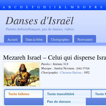
A
B
C
D
E
F
G
H
I
J
K
L
M
N
O
P
R
S
Danses d'Israël
Paroles hébreu/français, pas de danses, vidéos
Accueil
Dans la bible
Chorégraphes
Nouveautés
Mezareh Israel – Celui qui disperse Isra
Paroles :
Jérémie 31,9
Musique :
Amitai Ne'eman - אמיתי נאמן
Chorégraphie :
Chermon Shalom
- 1952
Texte hébreu
Texte translittéré
Texte 
Pas de danses