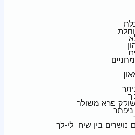
כלת
וחלת
א
ם