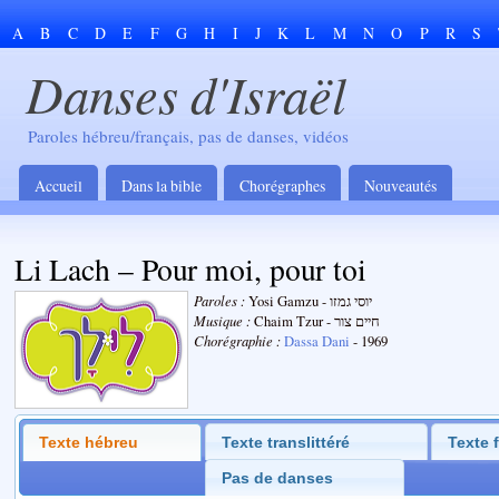
A
B
C
D
E
F
G
H
I
J
K
L
M
N
O
P
R
S
Danses d'Israël
Paroles hébreu/français, pas de danses, vidéos
Accueil
Dans la bible
Chorégraphes
Nouveautés
Li Lach – Pour moi, pour toi
Paroles :
Yosi Gamzu - יוסי גמזו
Musique :
Chaim Tzur - חיים צור
Chorégraphie :
Dassa Dani
- 1969
Texte hébreu
Texte translittéré
Texte 
Pas de danses