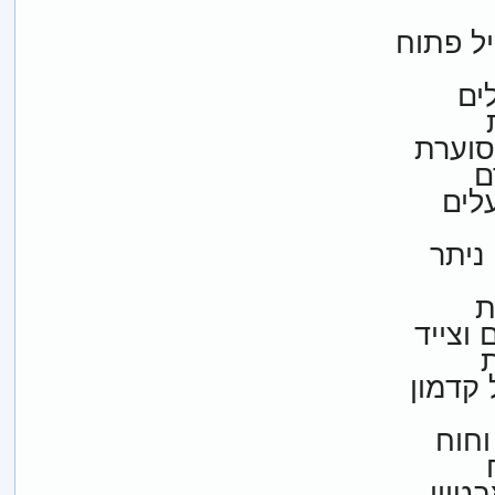
ם
ת
ת