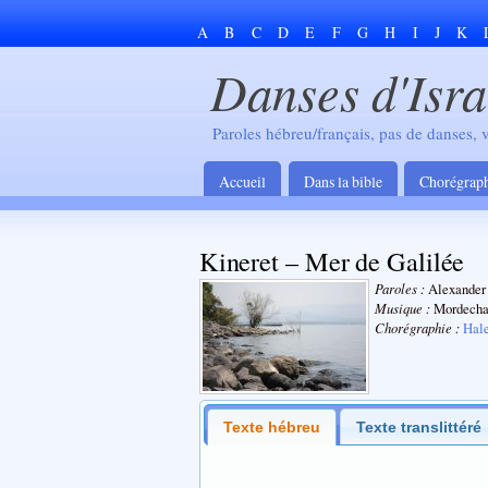
A
B
C
D
E
F
G
H
I
J
K
Danses d'Isra
Paroles hébreu/français, pas de danses, 
Accueil
Dans la bible
Chorégrap
Kineret – Mer de Galilée
Paroles :
Musique :
Chorégraphie :
Hal
Texte hébreu
Texte translittéré