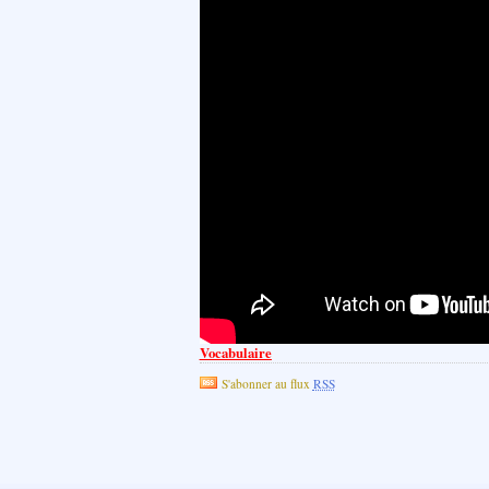
Vocabulaire
S'abonner au flux
RSS