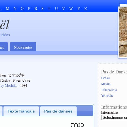
L
M
N
O
P
R
S
T
U
V
W
Y
Z
ël
vidéos
hes
Nouveautés
Pas de Dans
Alexander Pen - אלכסנדר פן
Debka
Mordechai Zeira - מרדכי זעירא
Mayim
evy Moshiko
- 1984
Tcherkessia
Yéménite
Information
Texte français
Pas de danses
Informations
כנרת