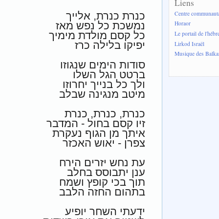
Liens
Centre communautai
כנרת כנרת, אלייך
נמשכת כל נפש מאז
Horaor
כל קסם מולדת מימיך
Le portail de l'hébr
יפיקו בלילה כרז
Lirkod Israël
Musique des Balka
סודות הימים שנגוזו
ברטט הגל השלו
ולך כל בנייך יחרוזו
מיטב מנגינה שבלב
כנרת, כנרת, כנרת
זיו קסם בחול - המדבר
איתך מן הגוף נעקרת
צפרן - יאוש האכזר
עת נחש יזרים הירח
ענן יתבוסס בחלב
תוך בכי קופץ ושמח
בתהום החזה הלבב
ידעתי השחר יופיע