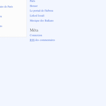
Paris
Horaor
re de Paris
Le portail de l'hébreu
Lirkod Israël
eu
Musique des Balkans
ns
Méta
Connexion
RSS
des commentaires