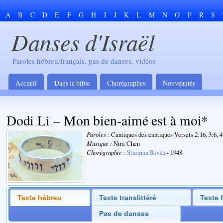
A
B
C
D
E
F
G
H
I
J
K
L
M
N
O
P
R
S
Danses d'Israël
Paroles hébreu/français, pas de danses, vidéos
Accueil
Dans la bible
Chorégraphes
Nouveautés
Dodi Li – Mon bien-aimé est à moi*
Paroles :
Cantiques des cantiques Versets 2:16, 3:6, 4
Musique :
Nira Chen
Chorégraphie :
Sturman Rivka
- 1948
Texte hébreu
Texte translittéré
Texte 
Pas de danses