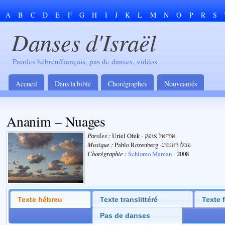
A
B
C
D
E
F
G
H
I
J
K
L
M
N
O
P
R
S
Danses d'Israël
Paroles hébreu/français, pas de danses, vidéos
Accueil
Dans la bible
Chorégraphes
Nouveautés
Ananim – Nuages
Paroles :
Uriel Ofek - אוריאל אופק
Musique :
Pablo Rozenberg -פבלו רוזנברג
Chorégraphie :
Schlomo Maman
- 2008
Texte hébreu
Texte translittéré
Texte 
Pas de danses